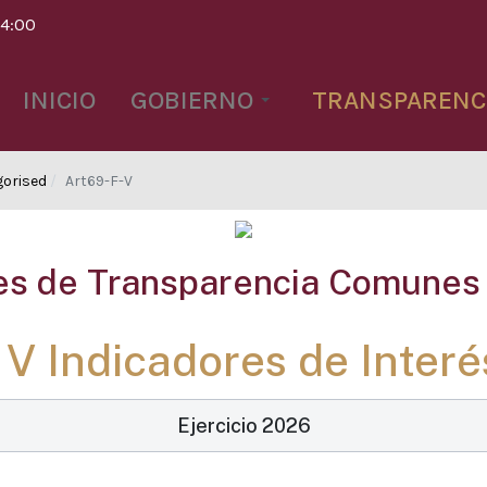
14:00
INICIO
GOBIERNO
TRANSPARENC
orised
Art69-F-V
es de Transparencia Comunes 
 V Indicadores de Interé
Ejercicio 2026