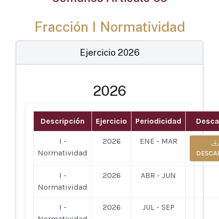
Fracción I Normatividad
Ejercicio 2026
2026
Descripción
Ejercicio
Periodicidad
Desca
I -
2026
ENE - MAR
Normatividad
DESCA
I -
2026
ABR - JUN
Normatividad
I -
2026
JUL - SEP
Normatividad