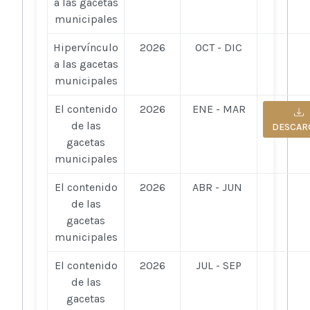
a las gacetas
municipales
Hipervínculo
2026
OCT - DIC
a las gacetas
municipales
El contenido
2026
ENE - MAR
de las
DESCAR
gacetas
municipales
El contenido
2026
ABR - JUN
de las
gacetas
municipales
El contenido
2026
JUL - SEP
de las
gacetas