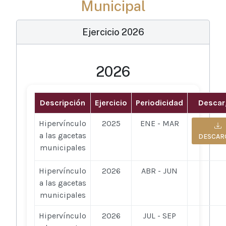
Municipal
Ejercicio 2026
2026
Descripción
Ejercicio
Periodicidad
Descar
Hipervínculo
2025
ENE - MAR
a las gacetas
DESCAR
municipales
Hipervínculo
2026
ABR - JUN
a las gacetas
municipales
Hipervínculo
2026
JUL - SEP